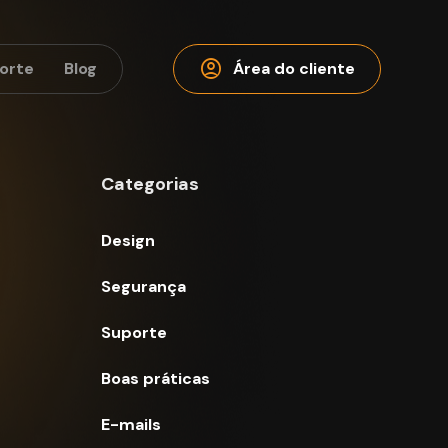
account_circle
orte
Blog
Área do cliente
Categorias
Design
Segurança
Suporte
Boas práticas
E-mails