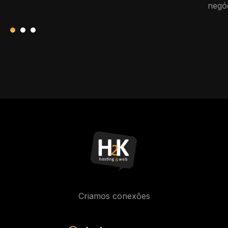
negóc
Criamos conexões