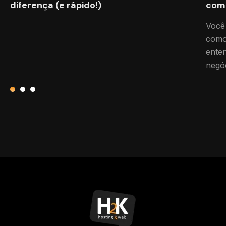
diferença (e rápido!)
com
Você
como
ente
negóc